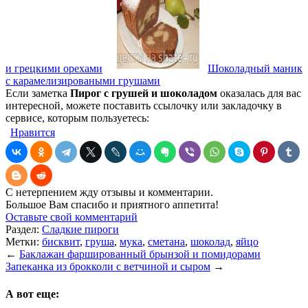
и грецкими орехами
Шоколадный маник
с карамелизироваными грушами
Если заметка
Пирог с грушей и шоколадом
оказалась для вас
интересной, можете поставить ссылочку или закладочку в
сервисе, которым пользуетесь:
Нравится
С нетерпением жду отзывы и комментарии.
Большое Вам спасибо и приятного аппетита!
Оставьте свой комментарий
Раздел:
Сладкие пироги
Метки:
бисквит
,
груша
,
мука
,
сметана
,
шоколад
,
яйцо
←
Баклажан фаршированный брынзой и помидорами
Запеканка из брокколи с ветчиной и сыром
→
А вот еще: