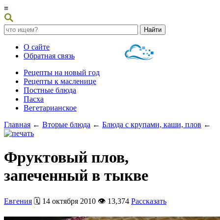
≡
О сайте
Обратная связь
Рецепты на новый год
Рецепты к масленице
Постные блюда
Пасха
Вегетарианское
Главная
←
Вторые блюда
←
Блюда с крупами, каши, плов
←
Фруктовый плов,
запеченный в тыкве
Евгения
🗓️ 14 октября 2010 👁️ 13,374
Рассказать