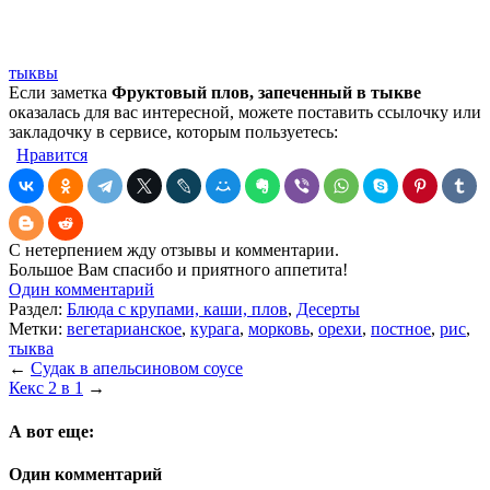
тыквы
Если заметка
Фруктовый плов, запеченный в тыкве
оказалась для вас интересной, можете поставить ссылочку или
закладочку в сервисе, которым пользуетесь:
Нравится
С нетерпением жду отзывы и комментарии.
Большое Вам спасибо и приятного аппетита!
Один комментарий
Раздел:
Блюда с крупами, каши, плов
,
Десерты
Метки:
вегетарианское
,
курага
,
морковь
,
орехи
,
постное
,
рис
,
тыква
←
Судак в апельсиновом соусе
Кекс 2 в 1
→
А вот еще:
Один комментарий