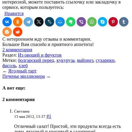
интересной, можете поставить ссылочку или закладочку в
сервисе, которым пользуетесь:
Нравится
С нетерпением жду отзывы и комментарии.
Большое Вам спасибо и приятного аппетита!
2 комментария
Раздел:
Из овощей и фруктов
Метки:
болгарский перец
,
кукуруза
,
майонез
,
сухарики
,
фасоль
,
хлеб
←
Ягодный тарт
Печенье миллионера
→
А вот еще:
2 комментария
Светлана
#1
15 мая 2012, 13:37
Отличный салат! Простой, эти продукты всегда есть
дома, вкусный и красивый в салатнице!