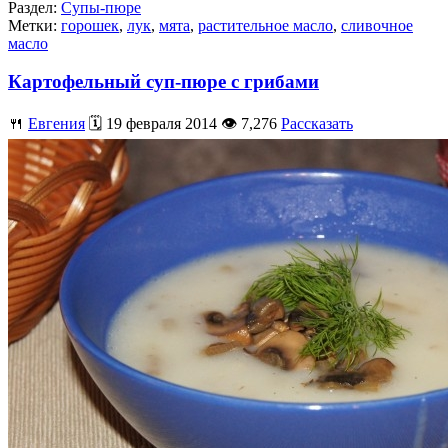
Раздел:
Супы-пюре
Метки:
горошек
,
лук
,
мята
,
растительное масло
,
сливочное
масло
Картофельный суп-пюре с грибами
🍴
Евгения
🗓️ 19 февраля 2014 👁️ 7,276
Рассказать