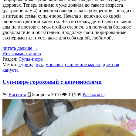
здоровья. Теперь видимо я уже дожила до такого возраста
(разумной дамы) и решила наверстывать упущенное – вводить
в питание семьи супы-пюре. Начала я, конечно, со своей
любимой цветной капусты. Честно скажу, дети были от такой
еды не в восторге, муж стойко стерпел, а я получила большое
удовольствие и обязательно продолжу свои пюрированные
эксперименты, пусть даже для себя одной, любимой.
читать дальше →
Нет комментариев
Раздел:
Супы-пюре
Метки:
курица
,
лук
,
морковь
,
сливочное масло
,
цветная
капуста
Суп-пюре гороховый с копченостями
🍴
Евгения
🗓️ 8 апреля 2010 👁️ 19,599
Рассказать