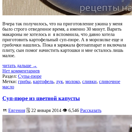
Вчера так получилось, что на приготовление ужина у меня
было строго отведенное время, а именно 30 минут. Варить
макароны не хотелось и я вспомнила, что давно хотела
приготовить картофельный суп-пюре. А в морозилке еще и
грибочки нашлись. Пока я заряжала фотоаппарат и включала
плиту, сын помог начистить картошки и мне осталось лишь
малое.
читать дальше →
Нет комментариев
Раздел:
Супы-пюре
Метки:
грибы
,
картофель
,
лук
,
молоко
,
сливки
,
сливочное
масло
Суп-пюре из цветной капусты
🍴
Евгения
🗓️ 22 января 2014 👁️ 6,546
Рассказать