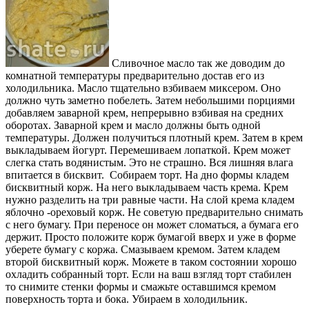
Сливочное масло так же доводим до
комнатной температуры предварительно достав его из
холодильника. Масло тщательно взбиваем миксером. Оно
должно чуть заметно побелеть. Затем небольшими порциями
добавляем заварной крем, непрерывно взбивая на средних
оборотах. Заварной крем и масло должны быть одной
температуры. Должен получиться плотный крем. Затем в крем
выкладываем йогурт. Перемешиваем лопаткой. Крем может
слегка стать водянистым. Это не страшно. Вся лишняя влага
впитается в бисквит. Собираем торт. На дно формы кладем
бисквитный корж. На него выкладываем часть крема. Крем
нужно разделить на три равные части. На слой крема кладем
яблочно -ореховый корж. Не советую предварительно снимать
с него бумагу. При переносе он может сломаться, а бумага его
держит. Просто положите корж бумагой вверх и уже в форме
уберете бумагу с коржа. Смазываем кремом. Затем кладем
второй бисквитный корж. Можете в таком состоянии хорошо
охладить собранный торт. Если на ваш взгляд торт стабилен
то снимите стенки формы и смажьте оставшимся кремом
поверхность торта и бока. Убираем в холодильник.