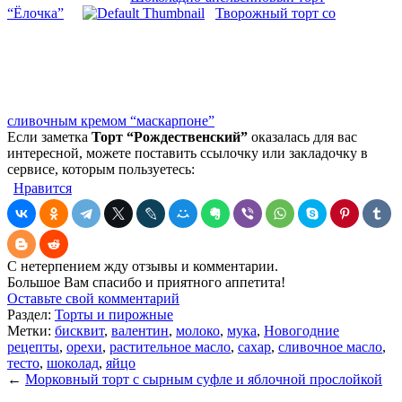
“Ёлочка”
Творожный торт со
сливочным кремом “маскарпоне”
Если заметка
Торт “Рождественский”
оказалась для вас
интересной, можете поставить ссылочку или закладочку в
сервисе, которым пользуетесь:
Нравится
С нетерпением жду отзывы и комментарии.
Большое Вам спасибо и приятного аппетита!
Оставьте свой комментарий
Раздел:
Торты и пирожные
Метки:
бисквит
,
валентин
,
молоко
,
мука
,
Новогодние
рецепты
,
орехи
,
растительное масло
,
сахар
,
сливочное масло
,
тесто
,
шоколад
,
яйцо
←
Морковный торт с сырным суфле и яблочной прослойкой