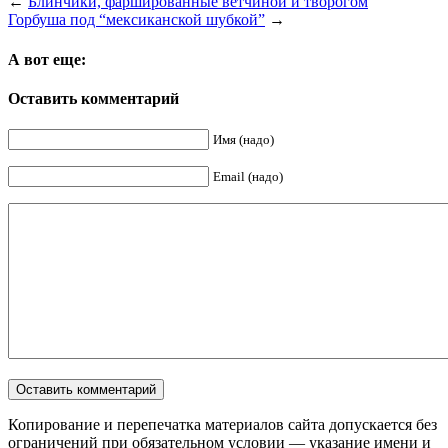
←
Блинчики, фаршированные ветчиной и творогом
Горбуша под “мексиканской шубкой”
→
А вот еще:
Оставить комментарий
Имя (надо)
Email (надо)
Копирование и перепечатка материалов сайта допускается без
ограничений при обязательном условии — указание имени и