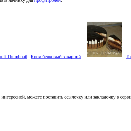
лать начинку для
профитролей
.
Крем белковый заварной
То
с интересной, можете поставить ссылочку или закладочку в серви