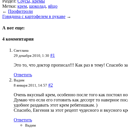
Раздел:
Соусы, кремы
Метки:
крем
,
шоколад
,
яйцо
←
Профитроли
Говядина с картофелем в рукаве
→
А вот еще:
4 комментария
Светлана
#1
29 декабря 2010, 1:30
Это то, что доктор прописал!!! Как раз в тему! Спасибо з
Ответить
Вадим
#2
8 января 2011, 14:57
Очень вкусный крем, особенно после того как постоял но
Думаю что если его готовить как дессерт то наверное по
удобнее раздавать этот крем ребятишкам. )
Спасибо, Евгения за этот рецепт чудесного и вкусного кре
Ответить
Вадим