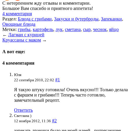
С нетерпением жду отзывы и комментарии.
Большое Вам спасибо и приятного аппетита!
4 комментария
Раздел:
Блюда с грибами
,
Закуски и бутерброды
,
Запеканки
,
Овощные блюда
Метки:
грибы
,
картофель
,
лук
,
сметана
,
сыр
,
чеснок
,
яйцо
←
Лагман с курицей
Круассаны с маком
→
А вот еще:
4 комментария
Юля
#1
22 сентября 2010, 22:02
Я такую штуку готовила! Очень вкусно!!! Только делала
с фаршем и грибами!!! Теперь часто готовлю,
замечательный рецепт.
Ответить
Светлана )
#2
12 ноября 2012, 11:36
запекать драники было не моей идеей.- потрясающее