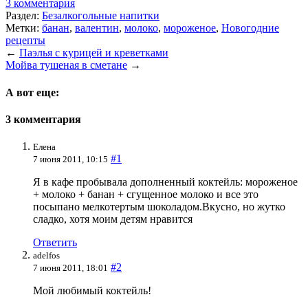
3 комментария
Раздел:
Безалкогольные напитки
Метки:
банан
,
валентин
,
молоко
,
мороженое
,
Новогодние
рецепты
←
Паэлья с курицей и креветками
Мойва тушеная в сметане
→
А вот еще:
3 комментария
Елена
#1
7 июня 2011, 10:15
Я в кафе пробывала дополненный коктейль: мороженое
+ молоко + банан + сгущенное молоко и все это
посыпано мелкотертым шоколадом.Вкусно, но жутко
сладко, хотя моим детям нравится
Ответить
adelfos
#2
7 июня 2011, 18:01
Мой любимый коктейль!