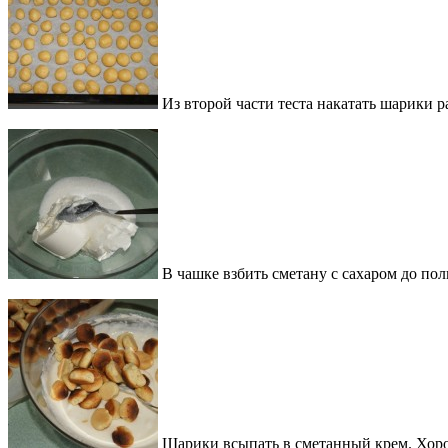
Из второй части теста накатать шарики р
В чашке взбить сметану с сахаром до пол
Шарики всыпать в сметанный крем. Хоро