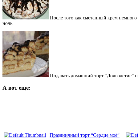
После того как сметанный крем немного в
ночь.
Подавать домашний торт “Долголетие” 
А вот еще:
Праздничный торт “Сердце моё”