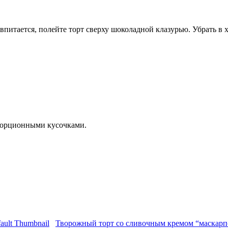
питается, полейте торт сверху шоколадной клазурью. Убрать в 
порционными кусочками.
Творожный торт со сливочным кремом “маскарп