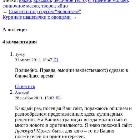
Метки:
какао
,
крахмал
,
песочное тесто
,
сгущенное молоко
,
сливочное масло
,
творог
,
яйцо
←
Спагетти под соусом “Болоньезе”
Куриные шашлычки с овощами
→
А вот еще:
4 комментария
Ту-Ту
#1
31 марта 2011, 18:47
Волшебно. Правда, эмоции захлестывают:) сделаю в
ближайшее время!
Ответить
Алексей
#2
28 ноября 2011, 15:02
Каждый раз, посещая Ваш сайт, поражаюсь обилием и
разнообразием представленных здесь кулинарных
рецептов. На Ваших страницах всегда можно найти
много нового и оригинального. Я знаю похожий сайт:
[цензура]
Может быть, для кого – то из Ваших
посетителей он будет интересен.