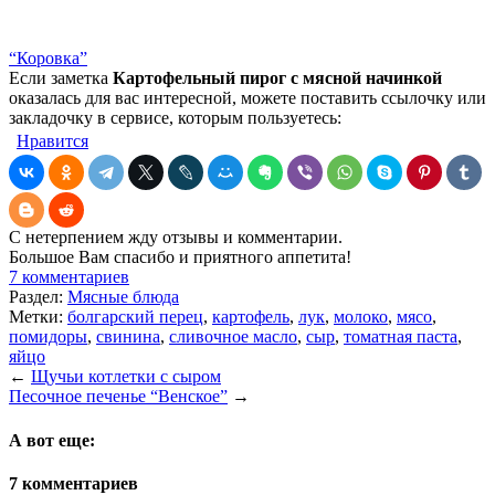
“Коровка”
Если заметка
Картофельный пирог с мясной начинкой
оказалась для вас интересной, можете поставить ссылочку или
закладочку в сервисе, которым пользуетесь:
Нравится
С нетерпением жду отзывы и комментарии.
Большое Вам спасибо и приятного аппетита!
7 комментариев
Раздел:
Мясные блюда
Метки:
болгарский перец
,
картофель
,
лук
,
молоко
,
мясо
,
помидоры
,
свинина
,
сливочное масло
,
сыр
,
томатная паста
,
яйцо
←
Щучьи котлетки с сыром
Песочное печенье “Венское”
→
А вот еще:
7 комментариев