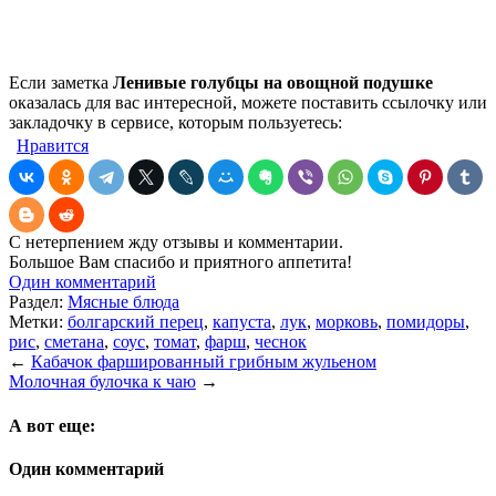
Если заметка
Ленивые голубцы на овощной подушке
оказалась для вас интересной, можете поставить ссылочку или
закладочку в сервисе, которым пользуетесь:
Нравится
С нетерпением жду отзывы и комментарии.
Большое Вам спасибо и приятного аппетита!
Один комментарий
Раздел:
Мясные блюда
Метки:
болгарский перец
,
капуста
,
лук
,
морковь
,
помидоры
,
рис
,
сметана
,
соус
,
томат
,
фарш
,
чеснок
←
Кабачок фаршированный грибным жульеном
Молочная булочка к чаю
→
А вот еще:
Один комментарий