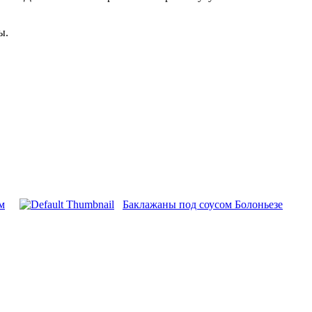
ы.
м
Баклажаны под соусом Болоньезе