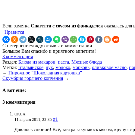
Если заметка
Спагетти с соусом из фрикаделек
оказалась для 
Нравится
С нетерпением жду отзывы и комментарии.
Большое Вам спасибо и приятного аппетита!
3 комментария
Раздел:
Блюда из макарон, паста
,
Мясные блюда
Метки:
итальянское
,
лук
,
молоко
,
морковь
,
оливковое масло
,
по
←
Пирожное “Шоколадная картошка”
Скумбрия горячего копчения
→
А вот еще:
3 комментария
OKCA
#1
11 апреля 2011, 22:35
Давлюсь слюной! Всё, завтра закупаюсь мясом, кручу фа