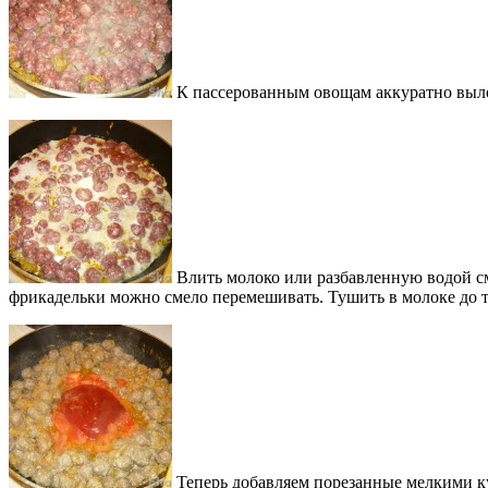
К пассерованным овощам аккуратно выло
Влить молоко или разбавленную водой см
фрикадельки можно смело перемешивать. Тушить в молоке до т
Теперь добавляем порезанные мелкими ку