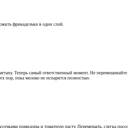
жить фрикадельки в один слой.
етану. Теперь самый ответственный момент. Не перемешивайте ф
ех пор, пока молоко не испарится полностью.
сочками помидоры и томатную пасту. Перемешать, слегка посоли