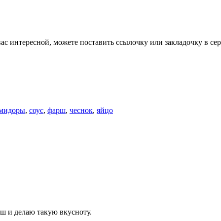
вас интересной, можете поставить ссылочку или закладочку в сер
мидоры
,
соус
,
фарш
,
чеснок
,
яйцо
рш и делаю такую вкусноту.