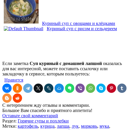
Куриный суп с овощами и клёцками
Куриный суп с рисом и сельдереем
Если заметка
Суп куриный с домашней лапшой
оказалась
для вас интересной, можете поставить ссылочку или
закладочку в сервисе, которым пользуетесь:
Нравится
С нетерпением жду отзывы и комментарии.
Большое Вам спасибо и приятного аппетита!
Оставьте свой комментарий
Раздел:
Горячие супы и похлебки
Метки:
картофель
,
курица
,
лапша
,
лук
,
морковь
,
мука
,