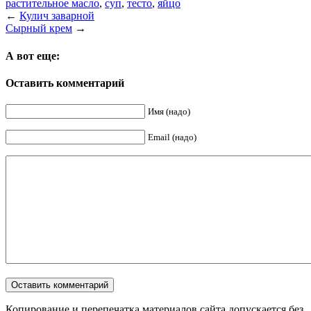
растительное масло
,
суп
,
тесто
,
яйцо
←
Кулич заварной
Сырный крем
→
А вот еще:
Оставить комментарий
Имя (надо)
Email (надо)
Копирование и перепечатка материалов сайта допускается без