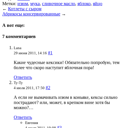
Метки:
изюм
,
мука
,
сливочное масло
,
яблоко
,
яйцо
←
Котлеты с сыром
Абрикосы консервированные
→
А вот еще:
7 комментариев
Lana
#1
29 июня 2011, 14:16
Какие чудесные кексики! Обязательно попробую, тем
более что скоро наступит яблочная пора!
Ответить
Ту-Ту
#2
4 июля 2011, 17:50
А если не вымачивать изюм в коньяке, кексы сильно
пострадают? или, может, в крепком вине хотя бы
можно?…
Ответить
Евгения
#3
4 июля 2011, 19:08