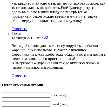
как красиво и вкусно я так делаю только без сосисок как
то не догадалась их добавить.Ещё булочку разрезаю по
вдоль выбираю мякиш кладу во внутрь тонко
порезанный бекон можно ветчины чуть чуть, также
яйцо,сверху присыпать сыром и в духовку.
Ответить
Евгеша
#2
12 октября 2011, 19:37
Вот ведь! не догадалась сосиску порубать, я обычно
жареный лук использую. И масло сливошное.
Серединку из куска хлеба тоже обжариваю и им потом в
желток макаю….. это просто нирвана!
А америкосы – дураки! Они такую вкусняху жибьим
глазом называют, извращенцы.
Ответить
Оставить комментарий
Имя (надо)
Email (надо)