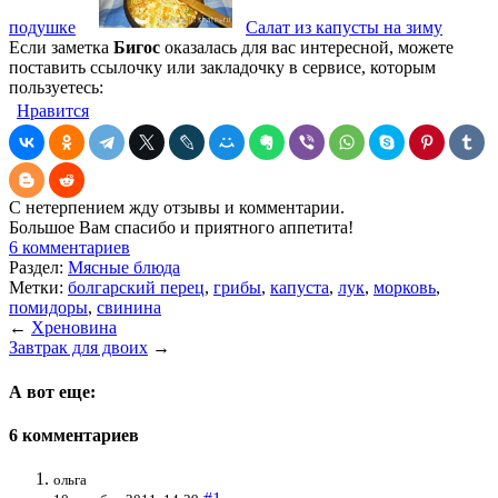
подушке
Салат из капусты на зиму
Если заметка
Бигос
оказалась для вас интересной, можете
поставить ссылочку или закладочку в сервисе, которым
пользуетесь:
Нравится
С нетерпением жду отзывы и комментарии.
Большое Вам спасибо и приятного аппетита!
6 комментариев
Раздел:
Мясные блюда
Метки:
болгарский перец
,
грибы
,
капуста
,
лук
,
морковь
,
помидоры
,
свинина
←
Хреновина
Завтрак для двоих
→
А вот еще:
6 комментариев
ольга