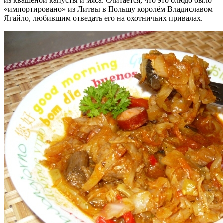
из квашеной капусты и мяса. Считается, что это блюдо было
«импортировано» из Литвы в Польшу королём Владиславом
Ягайло, любившим отведать его на охотничьих привалах.