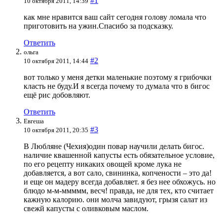
#1
10 октября 2011, 14:39
как мне нравится ваш сайт сегодня голову ломала что
приготовить на ужин.Спасибо за подсказку.
Ответить
ольга
#2
10 октября 2011, 14:44
вот только у меня детки маленькие поэтому я грибочки
класть не буду.И я всегда почему то думала что в бигос
ещё рис добовляют.
Ответить
Евгеша
#3
10 октября 2011, 20:35
В Любляне (Чехия)один повар научили делать бигос.
наличие квашенной капусты есть обязательное условие,
по его рецепту никаких овощей кроме лука не
добавляется, а вот сало, свининка, копчености – это да!
и еще он мадеру всегда добавляет. я без нее обхожусь. но
блюдо м-м-ммммм, весч! правда, не для тех, кто считает
кажную калорию. они молча завидуют, грызя салат из
свежй капусты с оливковым маслом.