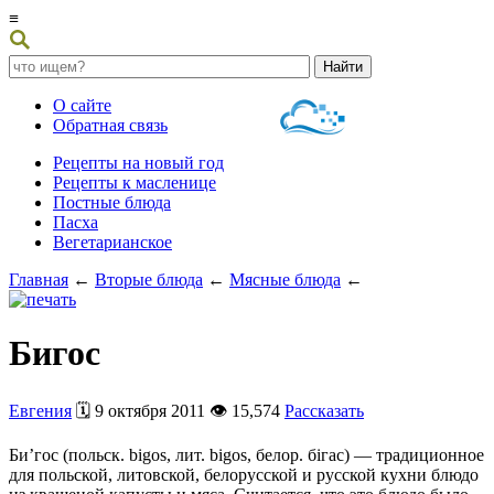
≡
О сайте
Обратная связь
Рецепты на новый год
Рецепты к масленице
Постные блюда
Пасха
Вегетарианское
Главная
←
Вторые блюда
←
Мясные блюда
←
Бигос
Евгения
🗓️ 9 октября 2011 👁️ 15,574
Рассказать
Би’гос (польск. bigos, лит. bigos, белор. бігас) — традиционное
для польской, литовской, белорусской и русской кухни блюдо